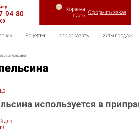
мер
0
Корзина
Оформить заказ
77-94-80
пусто
:00
пании
Рецепты
Как заказать
Хиты продаж
едра апельсина
пельсина
льсина используется в приправ