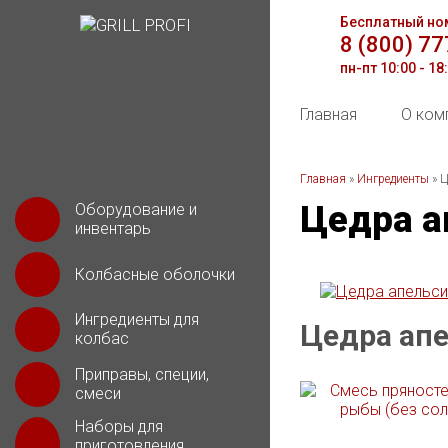
Бесплатный но
8 (800) 7
пн-пт 10:00 - 18
Главная
О ком
Главная
»
Ингредиенты
»
Ц
Цедра а
Оборудование и
инвентарь
Колбасные оболочки
Ингредиенты для
Цедра апе
колбас
Приправы, специи,
смеси
Наборы для
приготовления