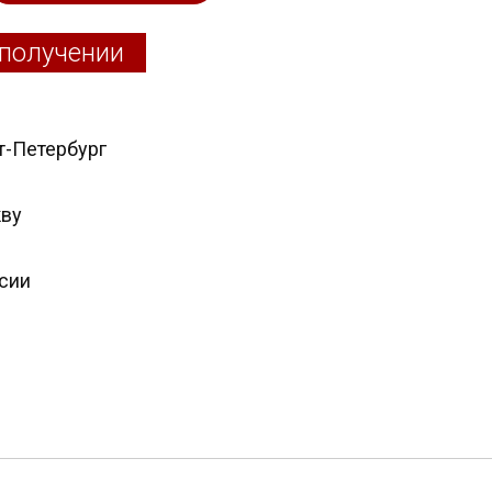
 получении
т-Петербург
кву
ссии